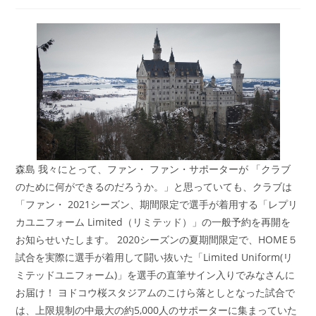
稿
稿
稿
者:
公
カ
開
テ
日:
ゴ
リ
ー:
森島 我々にとって、ファン・ ファン・サポーターが 「クラブ
のために何ができるのだろうか。」と思っていても、クラブは
「ファン・ 2021シーズン、期間限定で選手が着用する「レプリ
カユニフォーム Limited（リミテッド）」の一般予約を再開を
お知らせいたします。 2020シーズンの夏期間限定で、HOME５
試合を実際に選手が着用して闘い抜いた「Limited Uniform(リ
ミテッドユニフォーム)」を選手の直筆サイン入りでみなさんに
お届け！ ヨドコウ桜スタジアムのこけら落としとなった試合で
は、上限規制の中最大の約5,000人のサポーターに集まっていた