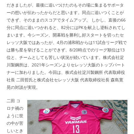
だきましたが、最後に追いつけたのもその場に集まるサポータ
ーの想いが伝わったからだと思います。同点に追いつくことが
できず、そのままのスコアでタイムアップ。 しかし、直後の66
分に同点に追いつかれると、82分にはPKを献上し逆転されてし
まいます。今シーズン、開幕戦を勝利し好スタートを切ったセ
レッソ大阪ではあったが、4月の浦和戦からは11試合リーグ戦で
は勝ち星を挙げることができず、8/20時点でのリーグ順位は13
位と、チームとしても苦しい状況が続いています。株式会社淀
川製鋼所は、2021年シーズンよりセレッソ大阪のトップパート
ナーに加わりました。今回は、株式会社淀川製鋼所 代表取締役
社長 二田哲氏と株式会社セレッソ大阪 代表取締役社長 森島寛
晃の対談が実現。
二田 コ
ロナ禍の
ように世
の中が苦
しいとき