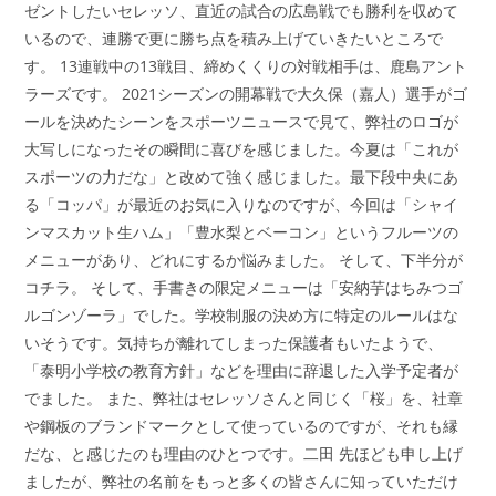
ゼントしたいセレッソ、直近の試合の広島戦でも勝利を収めて
いるので、連勝で更に勝ち点を積み上げていきたいところで
す。 13連戦中の13戦目、締めくくりの対戦相手は、鹿島アント
ラーズです。 2021シーズンの開幕戦で大久保（嘉人）選手がゴ
ールを決めたシーンをスポーツニュースで見て、弊社のロゴが
大写しになったその瞬間に喜びを感じました。今夏は「これが
スポーツの力だな」と改めて強く感じました。最下段中央にあ
る「コッパ」が最近のお気に入りなのですが、今回は「シャイ
ンマスカット生ハム」「豊水梨とベーコン」というフルーツの
メニューがあり、どれにするか悩みました。 そして、下半分が
コチラ。 そして、手書きの限定メニューは「安納芋はちみつゴ
ルゴンゾーラ」でした。学校制服の決め方に特定のルールはな
いそうです。気持ちが離れてしまった保護者もいたようで、
「泰明小学校の教育方針」などを理由に辞退した入学予定者が
でました。 また、弊社はセレッソさんと同じく「桜」を、社章
や鋼板のブランドマークとして使っているのですが、それも縁
だな、と感じたのも理由のひとつです。二田 先ほども申し上げ
ましたが、弊社の名前をもっと多くの皆さんに知っていただけ