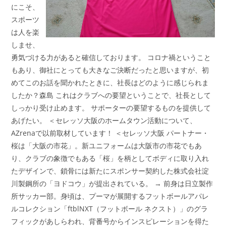
にこそ、
スポーツ
は人を楽
しませ、
勇気づける力があると確信しております。 コロナ禍ということ
もあり、御社にとっても大きなご決断だったと思いますが、初
めてこのお話を聞かれたときに、社長はどのように感じられま
したか？森島 これはクラブへの要望ということで、社長として
しっかり受け止めます。 サポーターの要望するものを提供して
あげたい。 ＜セレッソ大阪のホームタウン活動について、
AZrenaで以前取材しています！ ＜セレッソ大阪 パートナー・
桜は「大阪の市花」。新ユニフォームは大阪市の市花でもあ
り、クラブの象徴でもある「桜」を柄としてボディに取り入れ
たデザインで、鎖骨には新たにスポンサー契約した株式会社淀
川製鋼所の「ヨドコウ」が提出されている。 → 前身は日立製作
所サッカー部。身頃は、プーマが展開するフットボールアパレ
ルコレクション「ftblNXT（フットボール ネクスト）」のグラ
フィックがあしらわれ、背番号からインスピレーションを得た