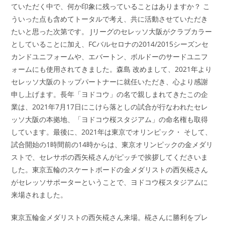
ていただく中で、何か印象に残っていることはありますか？ こ
ういった点も含めてトータルで考え、共に活動させていただき
たいと思った次第です。 Jリーグのセレッソ大阪がクラブカラー
としていることに加え、FCバルセロナの2014/2015シーズンセ
カンドユニフォームや、エバートン、ボルドーのサードユニフ
ォームにも使用されてきました。森島 改めまして、2021年より
セレッソ大阪のトップパートナーに就任いただき、心より感謝
申し上げます。長年「ヨドコウ」の名で親しまれてきたこの企
業は、2021年7月17日にこけら落としの試合が行なわれたセレ
ッソ大阪の本拠地、「ヨドコウ桜スタジアム」の命名権も取得
しています。最後に、2021年は東京でオリンピック・ そして、
試合開始の1時間前の14時からは、東京オリンピックの金メダリ
ストで、セレサポの西矢椛さんがピッチで挨拶してくださいま
した。東京五輪のスケートボードの金メダリストの西矢椛さん
がセレッソサポーターということで、ヨドコウ桜スタジアムに
来場されました。
東京五輪金メダリストの西矢椛さん来場。椛さんに勝利をプレ