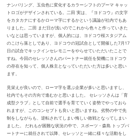
ナンバリング、玉虫色に変化するカラーシフトのプーマ キャッ
トロゴがデザインされている。二田 実は、『ヨドコウ』の文字
をカタカナにするかローマ字にするかという議論が社内でもあ
りました。二田 まだ日が浅いのでこれから色々と作っていきた
いなとは思っていますが、個人的には、ヨドコウ桜スタジアム
のこけら落としであり、ヨドコウの冠試合として開催した7月17
日の試合でキックインセレモニーをやらせていただいたことで
すね。今回のセレッソさんのパートナー就任を契機にヨドコウ
の存在を知って、個人株主となっていただいた方は多いと思い
ます。
見栄えが良いので、ローマ字を選ぶ企業が多いと思いますし、
社内でもその方向で進むかと思いました。 セレッソさんは「育
成型クラブ」として自前で選手を育てていく姿勢でやっておら
れますが、このコンセプトも良いと思いますね。劣勢の中で先
制をしながらも、逆転されてしまい悔しい敗戦となってしまい
ました。 だれもが困難な状況の中で、スポーツ・森島 トップパ
ートナーに就任されて以降、セレッソと一緒に様々な活動をし