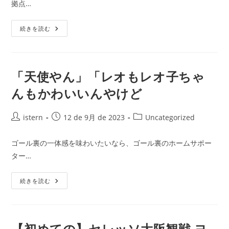
社
拠点…
長！
日:
ゴ
経
リ
営
オ
で
ー:
続きを読む
フ
も
サ
華
イ
麗
ド
な
判
ゴ
定
ー
「天使やん」「レオもレオ子ちゃ
に
ル
使
を
んもかわいいんやけど
え
決
る
め
場
ら
所
れ
投
投
投
istern
12 de 9月 de 2023
Uncategorized
に
る
稿
稿
稿
も
か
者:
公
カ
ゴール裏の一体感を味わいたいなら、ゴール裏のホームサポー
開
テ
ター…
日:
ゴ
リ
「天
ー:
続きを読む
使
や
ん」
「レ
オ
も
【初めての】セレッソ大阪観戦 ヨ