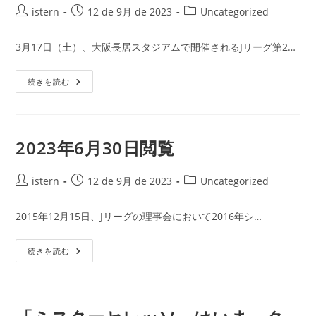
投
投
投
istern
12 de 9月 de 2023
Uncategorized
稿
稿
稿
者:
公
カ
3月17日（土）、大阪長居スタジアムで開催されるJリーグ第2…
開
テ
日:
ゴ
MANNER
続きを読む
リ
&
ー:
RULE
観
戦
マ
ナ
2023年6月30日閲覧
ー
&
ル
投
ー
投
投
istern
12 de 9月 de 2023
Uncategorized
ル
稿
稿
稿
者:
公
カ
2015年12月15日、Jリーグの理事会において2016年シ…
開
テ
日:
ゴ
2023
続きを読む
リ
年
ー:
6
月
30
日
閲