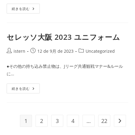
桜
日:
ゴ
ス
2023
続きを読む
リ
タ
年
ジ
ー:
6
ア
月
ム
30
ガ
日
イ
閲
セレッソ大阪 2023 ユニフォーム
ド
覧
に
移
行
投
投
投
istern
12 de 9月 de 2023
Uncategorized
中
稿
稿
稿
(ヤ
ン
者:
公
カ
●その他の持ち込み禁止物は、Jリーグ共通観戦マナー&ルール
マ
開
テ
ー
に…
ス
日:
ゴ
タ
リ
ジ
ア
セ
ー:
続きを読む
ム
レ
長
ッ
居)
ソ
大
阪
2023
ユ
1
2
3
4
…
22
次のペ
ニ
フ
ォ
ー