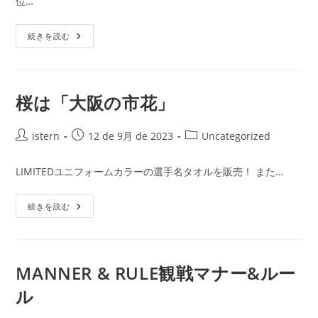
位…
日:
ゴ
リ
セ
ー:
続きを読む
レ
ッ
ソ
大
阪
2023
桜は「大阪の市花」
ユ
ニ
フ
投
ォ
投
投
istern
12 de 9月 de 2023
Uncategorized
ー
稿
稿
稿
ム
者:
公
カ
LIMITEDユニフォームカラーの選手名タオルを販売！ また…
開
テ
日:
ゴ
桜
続きを読む
リ
は
ー:
「大
阪
の
市
花」
MANNER & RULE観戦マナー&ルー
ル