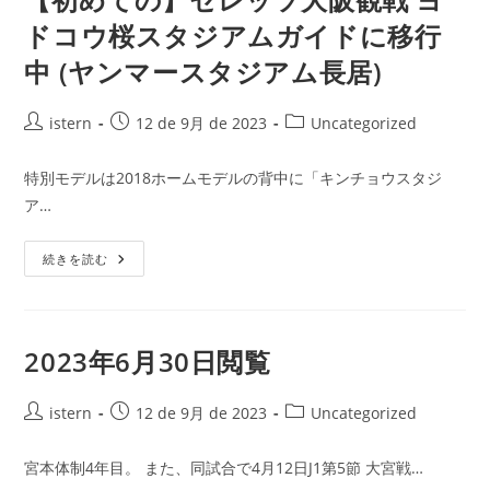
レ
オ
ドコウ桜スタジアムガイドに移行
子
ち
中 (ヤンマースタジアム長居)
ゃ
ん
も
か
投
投
投
istern
12 de 9月 de 2023
Uncategorized
わ
い
稿
稿
稿
い
者:
公
カ
ん
特別モデルは2018ホームモデルの背中に「キンチョウスタジ
や
開
テ
け
ア…
日:
ゴ
ど
リ
【初
ー:
続きを読む
め
て
の】
セ
レ
ッ
2023年6月30日閲覧
ソ
大
阪
投
観
投
投
istern
12 de 9月 de 2023
Uncategorized
戦
稿
稿
稿
ヨ
者:
ド
公
カ
宮本体制4年目。 また、同試合で4月12日J1第5節 大宮戦…
コ
開
テ
ウ