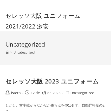
コ
ン
セレッソ大阪 ユニフォーム
テ
ン
2021/2022 激安
ツ
へ
ス
Uncategorized
キ
ッ
>
Uncategorized
プ
セレッソ大阪 2023 ユニフォーム
投
投
投
istern
12 de 9月 de 2023
Uncategorized
稿
稿
稿
者:
公
カ
しかし、前半戦からなかなか勝ち点を伸ばせず、自動昇格圏の2
開
テ