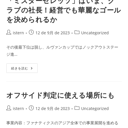
「ミスターセレッソ」はいま、ク
覧
ラブの社長！経営でも華麗なゴール
を決められるか
投
投
投
istern
12 de 9月 de 2023
Uncategorized
稿
稿
稿
者:
公
カ
その後最下位は脱し、ルヴァンカップではノックアウトステー
開
テ
ジ進…
日:
ゴ
リ
「ミ
ー:
続きを読む
ス
タ
ー
セ
レ
ッ
オフサイド判定に使える場所にも
ソ」
は
い
投
ま、
投
投
istern
12 de 9月 de 2023
Uncategorized
ク
稿
稿
稿
ラ
者:
ブ
公
カ
事業内容：ファナティクスのアジア全体での事業展開を進める
の
開
テ