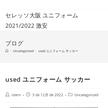
コ
ン
セレッソ大阪 ユニフォーム
テ
ン
2021/2022 激安
ツ
へ
ス
ブログ
キ
ッ
>
Uncategorized
>
used ユニフォーム サッカー
プ
used ユニフォーム サッカー
投
投
投
istern
3 de 12月 de 2022
Uncategorized
稿
稿
稿
者:
公
カ