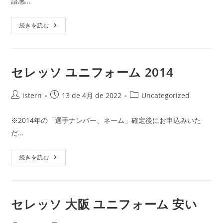
語感…
日:
ゴ
リ
セ
ー:
続きを読む
レ
ッ
ソ
大
阪
ユ
セレッソ ユニフォーム 2014
ニ
フ
ォ
投
ー
投
投
istern
13 de 4月 de 2022
Uncategorized
ム
稿
稿
稿
Gk
者:
公
カ
※2014年の「選手ナンバー、ネーム」確定後にお申込みいた
開
テ
だ…
日:
ゴ
リ
セ
ー:
続きを読む
レ
ッ
ソ
ユ
ニ
フ
セレッソ 大阪 ユニフォーム 安い
ォ
ー
ム