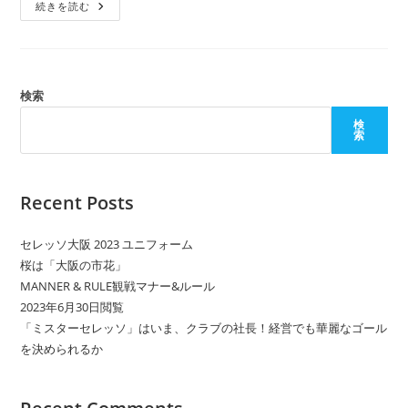
セ
ー:
続きを読む
レ
ッ
ソ
大
阪
ユ
ニ
検索
フ
ォ
検
ー
索
ム
2017
Recent Posts
セレッソ大阪 2023 ユニフォーム
桜は「大阪の市花」
MANNER & RULE観戦マナー&ルール
2023年6月30日閲覧
「ミスターセレッソ」はいま、クラブの社長！経営でも華麗なゴール
を決められるか