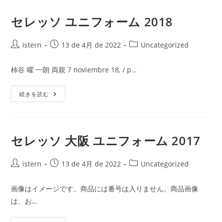
大
阪
ユ
セレッソ ユニフォーム 2018
ニ
フ
ォ
投
ー
投
投
istern
13 de 4月 de 2022
Uncategorized
ム
稿
稿
稿
2015
者:
公
カ
柿谷 曜 一朗 両親 7 noviembre 18, / p…
開
テ
日:
ゴ
セ
続きを読む
リ
レ
ー:
ッ
ソ
ユ
ニ
フ
セレッソ 大阪 ユニフォーム 2017
ォ
ー
ム
投
2018
投
投
istern
13 de 4月 de 2022
Uncategorized
稿
稿
稿
者:
公
カ
画像はイメージです。商品には番号は入りません。商品画像
開
テ
は、お…
日:
ゴ
リ