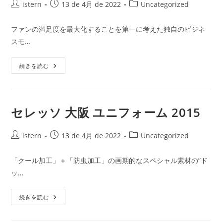
投
2014
投
投
istern
13 de 4月 de 2022
Uncategorized
稿
稿
稿
者:
公
カ
ファンの満足度を最大化することを第一に考えた独自のビジネ
開
テ
スモ…
日:
ゴ
リ
セ
ー:
続きを読む
レ
ッ
ソ
大
阪
ユ
セレッソ 大阪 ユニフォーム 2015
ニ
フ
ォ
投
ー
投
投
istern
13 de 4月 de 2022
Uncategorized
ム
稿
稿
稿
安
者:
い
公
カ
「クール加工」＋「防虫加工」の画期的なスペシャル素材の”ド
開
テ
ッ…
日:
ゴ
リ
セ
ー:
続きを読む
レ
ッ
ソ