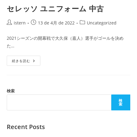
阪
ゴ
ユ
ー
セレッソ ユニフォーム 中古
ニ
ル
フ
を
ォ
決
投
ー
投
投
istern
め
13 de 4月 de 2022
Uncategorized
ム
ら
稿
稿
稿
Gk
れ
者:
公
カ
る
2021シーズンの開幕戦で大久保（嘉人）選手がゴールを決め
か
開
テ
た…
日:
ゴ
リ
セ
ー:
続きを読む
レ
ッ
ソ
ユ
ニ
フ
ォ
検索
ー
ム
検
中
索
古
Recent Posts