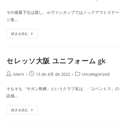
稿
稿
稿
者:
公
カ
その後最下位は脱し、ルヴァンカップではノックアウトステー
開
テ
ジ進…
日:
ゴ
リ
「ミ
ー:
続きを読む
ス
タ
ー
セ
レ
ッ
セレッソ大阪 ユニフォーム gk
ソ」
は
い
投
ま、
投
投
istern
13 de 4月 de 2022
Uncategorized
ク
稿
稿
稿
ラ
者:
ブ
公
カ
そもそも「サガン鳥栖」というクラブ名は、「ユベントス」の
の
開
テ
社
語感…
長！
日:
ゴ
経
リ
営
セ
で
ー:
続きを読む
レ
も
ッ
華
ソ
麗
大
な