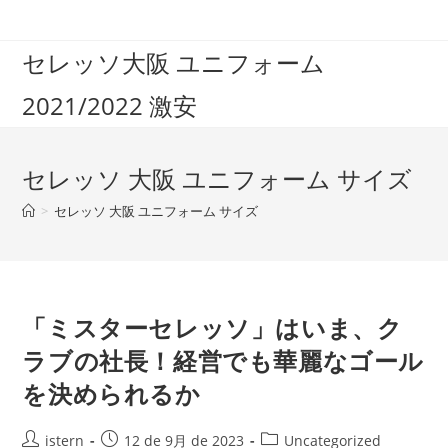
コ
ン
セレッソ大阪 ユニフォーム
テ
ン
2021/2022 激安
ツ
へ
ス
セレッソ 大阪 ユニフォーム サイズ
キ
ッ
>
セレッソ 大阪 ユニフォーム サイズ
プ
「ミスターセレッソ」はいま、ク
ラブの社長！経営でも華麗なゴール
を決められるか
投
投
投
istern
12 de 9月 de 2023
Uncategorized