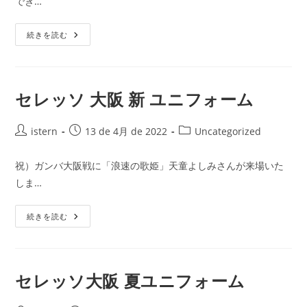
でき…
日:
ゴ
リ
セ
ー:
続きを読む
レ
ッ
ソ
ユ
ニ
フ
セレッソ 大阪 新 ユニフォーム
ォ
ー
ム
投
背
投
投
istern
13 de 4月 de 2022
Uncategorized
番
稿
稿
稿
号
者:
公
カ
祝）ガンバ大阪戦に「浪速の歌姫」天童よしみさんが来場いた
開
テ
しま…
日:
ゴ
リ
セ
ー:
続きを読む
レ
ッ
ソ
大
阪
新
セレッソ大阪 夏ユニフォーム
ユ
ニ
フ