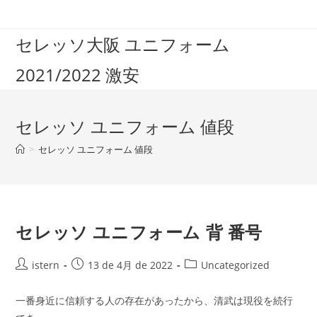
コ
ン
セレッソ大阪 ユニフォーム
テ
ン
2021/2022 激安
ツ
へ
ス
セレッソ ユニフォーム 値段
キ
ッ
>
セレッソ ユニフォーム 値段
プ
セレッソ ユニフォーム 背 番号
投
投
投
istern
13 de 4月 de 2022
Uncategorized
稿
稿
稿
者:
公
カ
一番身近に信頼する人の存在があったから、清武は現役を続行
開
テ