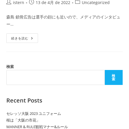
投
ォ
投
投
istern
13 de 4月 de 2022
Uncategorized
ー
稿
稿
稿
ム
者:
公
カ
森島 鎖骨広告は選手の顔にも近いので、メディアのインタビュ
開
テ
ー…
日:
ゴ
リ
セ
ー:
続きを読む
レ
ッ
ソ
大
阪
夏
ユ
検索
ニ
フ
検
ォ
索
ー
ム
Recent Posts
セレッソ大阪 2023 ユニフォーム
桜は「大阪の市花」
MANNER & RULE観戦マナー&ルール