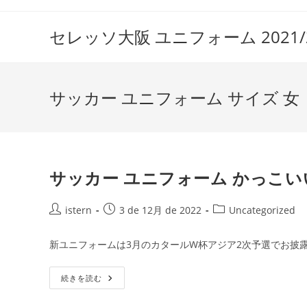
コ
ン
セレッソ大阪 ユニフォーム 2021/2
テ
ン
ツ
サッカー ユニフォーム サイズ 女
へ
ス
キ
ッ
プ
サッカー ユニフォーム かっこい
投
投
投
istern
3 de 12月 de 2022
Uncategorized
稿
稿
稿
者:
公
カ
新ユニフォームは3月のカタールW杯アジア2次予選でお披
開
テ
日:
ゴ
サ
続きを読む
リ
ッ
ー:
カ
ー