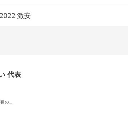
022 激安
い 代表
露目の…