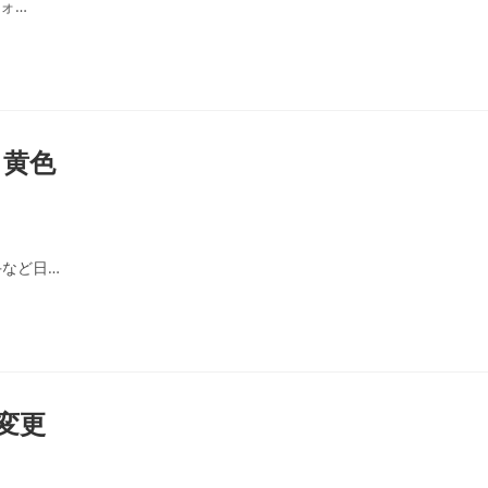
ォ…
 黄色
など日…
変更