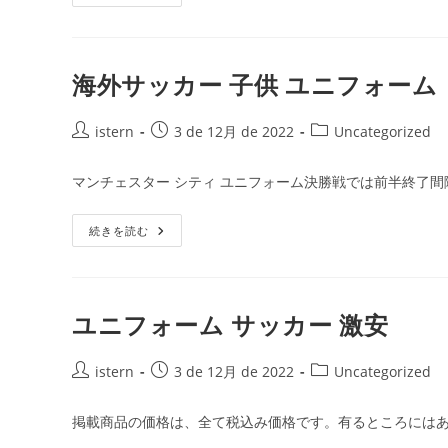
ッ
ー:
カ
ー
韓
国
代
海外サッカー 子供 ユニフォーム
表
ユ
ニ
投
フ
投
投
istern
3 de 12月 de 2022
Uncategorized
ォ
稿
稿
稿
ー
者:
ム
公
カ
マンチェスター シティ ユニフォーム決勝戦では前半終了間
2019
開
テ
日:
ゴ
海
続きを読む
リ
外
ー:
サ
ッ
カ
ー
子
ユニフォーム サッカー 激安
供
ユ
ニ
投
フ
投
投
istern
3 de 12月 de 2022
Uncategorized
ォ
稿
稿
稿
ー
者:
ム
公
カ
掲載商品の価格は、全て税込み価格です。有るところにはあ
開
テ