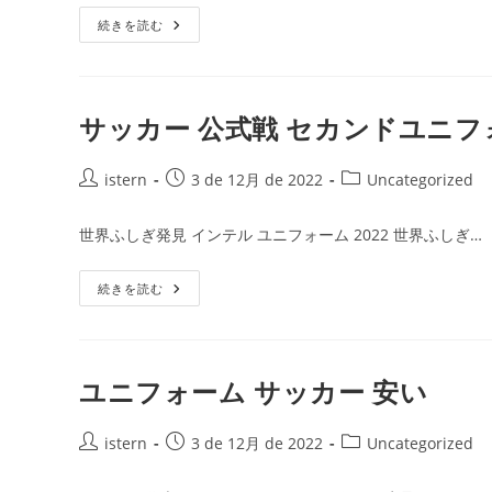
日:
ゴ
ユ
続きを読む
リ
ニ
ー:
フ
ォ
ー
ム
サ
サッカー 公式戦 セカンドユニフ
ッ
カ
ー
投
激
投
投
istern
3 de 12月 de 2022
Uncategorized
安
稿
稿
稿
者:
公
カ
世界ふしぎ発見 インテル ユニフォーム 2022 世界ふしぎ…
開
テ
日:
ゴ
サ
続きを読む
リ
ッ
ー:
カ
ー
公
式
戦
ユニフォーム サッカー 安い
セ
カ
ン
投
ド
投
投
istern
3 de 12月 de 2022
Uncategorized
ユ
稿
稿
稿
ニ
者:
フ
公
カ