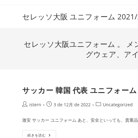
コ
ン
セレッソ大阪 ユニフォーム 2021/2
テ
ン
ツ
セレッソ大阪ユニフォーム 。 メ
へ
ス
グウェア、アイ
キ
ッ
プ
サッカー 韓国 代表 ユニフォーム 
投
投
投
istern
3 de 12月 de 2022
Uncategorized
稿
稿
稿
者:
公
カ
激安 サッカー ユニフォーム あと、安全といっても、貴重品
開
テ
日:
ゴ
サ
続きを読む
リ