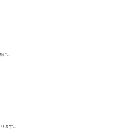
際に…
ります…