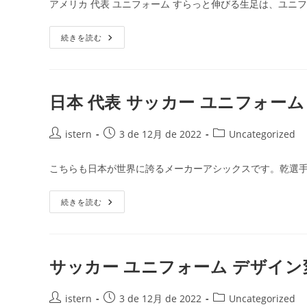
アメリカ 代表 ユニフォーム すらっと伸びる生足は、ユニフ
ォ
開
テ
ー
ム
日:
ゴ
ユ
続きを読む
リ
ニ
ー:
フ
ォ
ー
ム
サ
日本 代表 サッカー ユニフォーム
ッ
カ
ー
投
安
投
投
istern
3 de 12月 de 2022
Uncategorized
い
稿
稿
稿
者:
公
カ
こちらも日本が世界に誇るメーカーアシックスです。乾選手
開
テ
日:
ゴ
日
続きを読む
リ
本
ー:
代
表
サ
ッ
カ
サッカー ユニフォーム デザイン
ー
ユ
ニ
投
フ
投
投
istern
3 de 12月 de 2022
Uncategorized