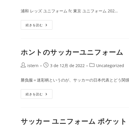
ォ
稿
稿
稿
ー
者:
ム
公
カ
浦和 レッズ ユニフォーム fc 東京 ユニフォーム 202…
黄
開
テ
色
日:
ゴ
サ
続きを読む
リ
ッ
ー:
カ
ー
ユ
ニ
フ
ホントのサッカーユニフォーム
ォ
ー
ム
投
デ
投
投
istern
3 de 12月 de 2022
Uncategorized
ザ
稿
稿
稿
イ
者:
ン
公
カ
勝負服＝迷彩柄というのが、サッカーの日本代表とどう関係
変
開
テ
更
日:
ゴ
ホ
続きを読む
リ
ン
ー:
ト
の
サ
ッ
カ
サッカー ユニフォーム ポケット
ー
ユ