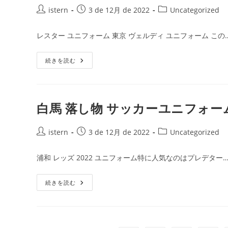
ニ
投
フ
投
投
istern
3 de 12月 de 2022
Uncategorized
ォ
稿
稿
稿
ー
者:
ム
公
カ
レスター ユニフォーム 東京 ヴェルディ ユニフォーム この
開
テ
日:
ゴ
サ
続きを読む
リ
ッ
ー:
カ
ー
ユ
ニ
フ
白馬 落し物 サッカーユニフォー
ォ
ー
ム
投
ポ
投
投
istern
3 de 12月 de 2022
Uncategorized
ケ
稿
稿
稿
ッ
者:
ト
公
カ
浦和 レッズ 2022 ユニフォーム特に人気なのはプレデター
開
テ
日:
ゴ
白
続きを読む
リ
馬
ー:
落
し
物
サ
ッ