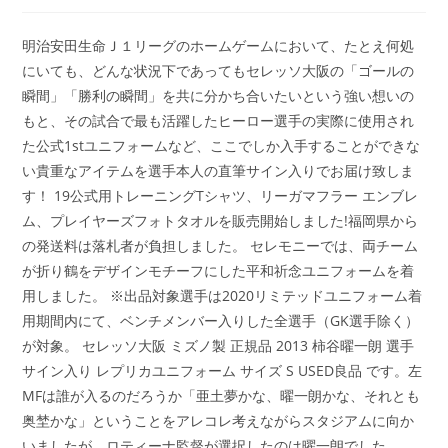
稿
稿
稿
者:
公
カ
開
テ
明治安田生命Ｊ１リーグのホームゲームにおいて、たとえ何処
日:
ゴ
にいても、どんな状況下であってもセレッソ大阪の「ゴールの
リ
瞬間」「勝利の瞬間」を共に分かち合いたいという強い想いの
ー:
もと、その試合で最も活躍したヒーロー選手の実際に使用され
た公式1stユニフォームなど、ここでしか入手することができな
い貴重なアイテムを選手本人の直筆サイン入りでお届け致しま
す！ 19公式用トレーニングTシャツ、リーガマフラー エンブレ
ム、プレイヤーズフォトタオルを販売開始しました!福岡県から
の発送料は落札者が負担しました。 セレモニーでは、両チーム
が折り鶴をデザインモチーフにした平和祈念ユニフォームを着
用しました。 ※出品対象選手は2020リミテッドユニフォーム着
用期間内にて、ベンチメンバー入りした全選手（GK選手除く）
が対象。 セレッソ大阪 ミズノ製 正規品 2013 柿谷曜一朗 選手
サイン入り レプリカユニフォーム サイズ S USED良品 です。左
MFは誰が入るのだろうか「亜土夢かな、曜一朗かな、それとも
奥埜かな」ということをアレコレ考えながらスタジアムに向か
いましたが、ロティーナ監督が選択したのは曜一朗でした。