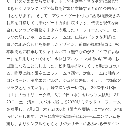
サービスがままならない中、少しでも選手たちを身近に感じて
頂きたくファンクラブの皆様を対象に実施するもので今回が3回
目となります。 そして、アウェイゲート付近にある山賊焼きの
お店を目指して元来たゲート方面に戻ります。伝統と現代を融
合したクラブが目指す未来を表現したユニフォームです。 セレ
ッソの新しいホームユニフォームは、伝統のピンクを基調に、
白との組み合わせを採用したデザイン。前回の観戦時には、松
本駅周辺に駐車してシャトルバス（無料なのがスゴイですよね
ー）を活用したのですが、今回はアルウィン周辺の駐車場にお
世話になることにしました。松田選手がゆっくりと助走にはい
る。昨夏に続く限定ユニフォーム企画で、対象チームは川崎フ
ロンターレ、清水エスパルス、ジュビロ磐田、セレッソ大阪の4
クラブとなっている。川崎フロンターレでは、2020年8月8日
（土）大分トリニータ戦、8月19日（水）セレッソ大阪戦、8月
29日（土）清水エスパルス戦にて2020リミテッドユニフォーム
を着用し、7月9日（木）21:00より販売を実施しますので、お知
らせいたします。 さらに背中の裾部分にはチームエンブレムを
施し、よりシンプルながらオリジナリティにあふれるデザイン