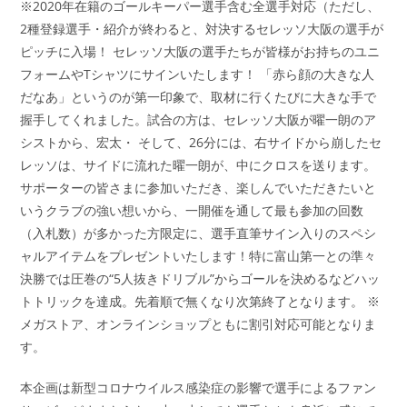
※2020年在籍のゴールキーパー選手含む全選手対応（ただし、
2種登録選手・紹介が終わると、対決するセレッソ大阪の選手が
ピッチに入場！ セレッソ大阪の選手たちが皆様がお持ちのユニ
フォームやTシャツにサインいたします！ 「赤ら顔の大きな人
だなあ」というのが第一印象で、取材に行くたびに大きな手で
握手してくれました。試合の方は、セレッソ大阪が曜一朗のア
シストから、宏太・ そして、26分には、右サイドから崩したセ
レッソは、サイドに流れた曜一朗が、中にクロスを送ります。
サポーターの皆さまに参加いただき、楽しんでいただきたいと
いうクラブの強い想いから、一開催を通して最も参加の回数
（入札数）が多かった方限定に、選手直筆サイン入りのスペシ
ャルアイテムをプレゼントいたします！特に富山第一との準々
決勝では圧巻の“5人抜きドリブル”からゴールを決めるなどハッ
トトリックを達成。先着順で無くなり次第終了となります。 ※
メガストア、オンラインショップともに割引対応可能となりま
す。
本企画は新型コロナウイルス感染症の影響で選手によるファン