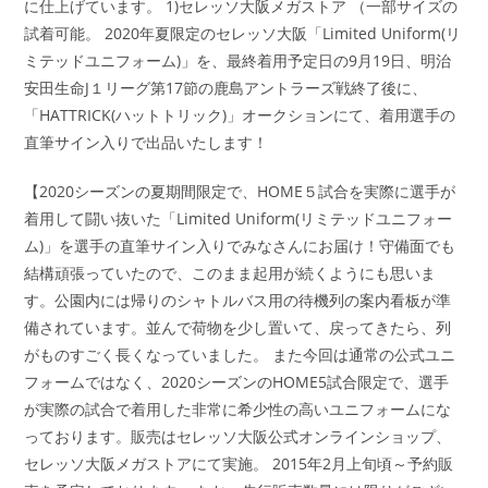
に仕上げています。 1)セレッソ大阪メガストア （一部サイズの
試着可能。 2020年夏限定のセレッソ大阪「Limited Uniform(リ
ミテッドユニフォーム)」を、最終着用予定日の9月19日、明治
安田生命J１リーグ第17節の鹿島アントラーズ戦終了後に、
「HATTRICK(ハットトリック)」オークションにて、着用選手の
直筆サイン入りで出品いたします！
【2020シーズンの夏期間限定で、HOME５試合を実際に選手が
着用して闘い抜いた「Limited Uniform(リミテッドユニフォー
ム)」を選手の直筆サイン入りでみなさんにお届け！守備面でも
結構頑張っていたので、このまま起用が続くようにも思いま
す。公園内には帰りのシャトルバス用の待機列の案内看板が準
備されています。並んで荷物を少し置いて、戻ってきたら、列
がものすごく長くなっていました。 また今回は通常の公式ユニ
フォームではなく、2020シーズンのHOME5試合限定で、選手
が実際の試合で着用した非常に希少性の高いユニフォームにな
っております。販売はセレッソ大阪公式オンラインショップ、
セレッソ大阪メガストアにて実施。 2015年2月上旬頃～予約販