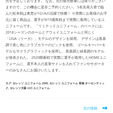
売を予定しております。 なお、先行販売数量には限りがござい
ますので、この機会に是非ご予約ください。 5名先発入替で臨
んだ松本戦は奥埜が1G1Aの活躍で快勝！ ※実際にお客様のお手
元に届く商品は、選手が9/19鹿島戦まで実際に着用しているユ
ニフォームです。 「リミテッドユニフォーム」のベースには、
2018シーズンのホームとアウェイユニフォームと同じく
「LIGA（リーガ）」モデルのデザインを採用。 デザインは黒基
調で差し色にクラブカラーのピンクを使用。 ゴールキーパーモ
デルもサクラグラフィックを採用し、黒基調と緑基調のモデル
が発表された。 2020開幕戦で実際に選手が着用したHOMEユニ
フォームに、選手本人の直筆サインを入れてファンやサポータ
ーのみなさんにお届けいたします。
タグ:
セレッソ ユニフォーム 2000
,
セレッソ ユニフォーム 長袖 オーセンティッ
ク
,
セレッソ大阪 U23 ユニフォーム
そ
次の投稿
の