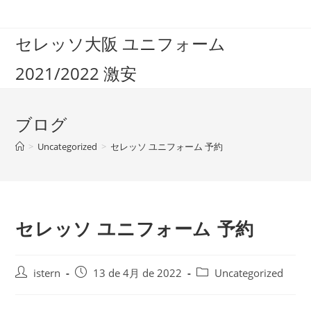
コ
ン
セレッソ大阪 ユニフォーム
テ
ン
2021/2022 激安
ツ
へ
ス
ブログ
キ
ッ
>
Uncategorized
>
セレッソ ユニフォーム 予約
プ
セレッソ ユニフォーム 予約
投
投
投
istern
13 de 4月 de 2022
Uncategorized
稿
稿
稿
者:
公
カ