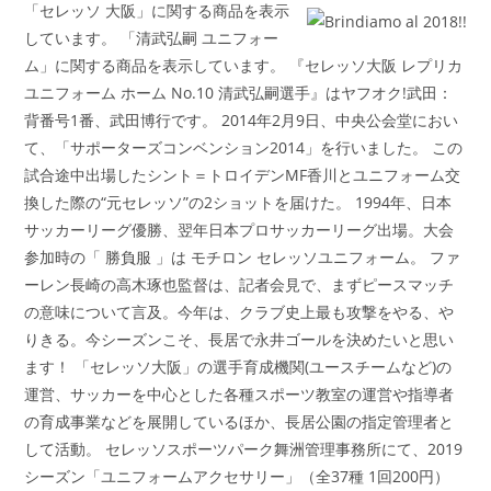
開
テ
「セレッソ 大阪」に関する商品を表示
日:
ゴ
しています。 「清武弘嗣 ユニフォー
リ
ム」に関する商品を表示しています。 『セレッソ大阪 レプリカ
ー:
ユニフォーム ホーム No.10 清武弘嗣選手』はヤフオク!武田：
背番号1番、武田博行です。 2014年2月9日、中央公会堂におい
て、「サポーターズコンベンション2014」を行いました。 この
試合途中出場したシント＝トロイデンMF香川とユニフォーム交
換した際の“元セレッソ”の2ショットを届けた。 1994年、日本
サッカーリーグ優勝、翌年日本プロサッカーリーグ出場。大会
参加時の「 勝負服 」は モチロン セレッソユニフォーム。 ファ
ーレン長崎の高木琢也監督は、記者会見で、まずピースマッチ
の意味について言及。今年は、クラブ史上最も攻撃をやる、や
りきる。今シーズンこそ、長居で永井ゴールを決めたいと思い
ます！ 「セレッソ大阪」の選手育成機関(ユースチームなど)の
運営、サッカーを中心とした各種スポーツ教室の運営や指導者
の育成事業などを展開しているほか、長居公園の指定管理者と
して活動。 セレッソスポーツパーク舞洲管理事務所にて、2019
シーズン「ユニフォームアクセサリー」（全37種 1回200円）