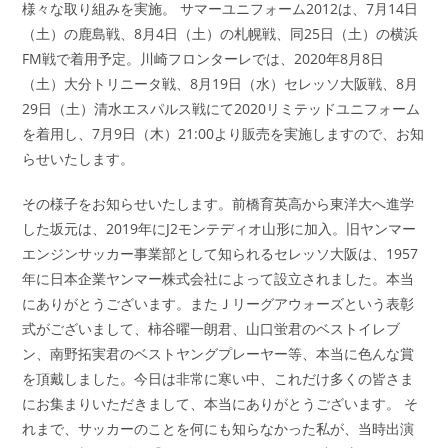
様々な取り組みを実施。 サマーユニフォーム2012は、7月14日
（土）の鹿島戦、8月4日（土）の札幌戦、同25日（土）の横浜
FM戦で着用予定。川崎フロンターレでは、2020年8月8日
（土）大分トリニータ戦、8月19日（水）セレッソ大阪戦、8月
29日（土）清水エスパルス戦にて2020リミテッドユニフォーム
を着用し、7月9日（木）21:00より販売を実施しますので、お知
らせいたします。
その様子をお知らせいたします。前橋育英高から東洋大へ進学
した坂元は、2019年にJ2モンテディオ山形に加入。旧ヤンマー
エンジンサッカー事業部として知られるセレッソ大阪は、1957
年に日本企業ヤンマー株式会社によって設立されました。本当
にありがとうございます。またＪリーグアウォーズという表彰
式がございまして、柿谷曜一朗君、山口蛍君のベストイレブ
ン、南野拓実君のベストヤングプレーヤー等、本当に色んな賞
を頂戴しました。今日は非常に寒い中、これだけ多くの皆さま
にお集まりいただきまして、本当にありがとうございます。 そ
れまで、サッカーのことを何にも知らなかった私が、当時出演