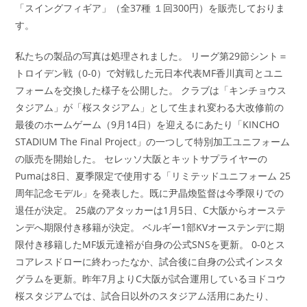
「スイングフィギア」（全37種 １回300円）を販売しておりま
す。
私たちの製品の写真は処理されました。 リーグ第29節シント＝
トロイデン戦（0-0）で対戦した元日本代表MF香川真司とユニ
フォームを交換した様子を公開した。 クラブは「キンチョウス
タジアム」が「桜スタジアム」として生まれ変わる大改修前の
最後のホームゲーム（9月14日）を迎えるにあたり「KINCHO
STADIUM The Final Project」の一つして特別加工ユニフォーム
の販売を開始した。 セレッソ大阪とキットサプライヤーの
Pumaは8日、夏季限定で使用する「リミテッドユニフォーム 25
周年記念モデル」を発表した。既に尹晶煥監督は今季限りでの
退任が決定。 25歳のアタッカーは1月5日、C大阪からオーステ
ンデへ期限付き移籍が決定。 ベルギー1部KVオーステンデに期
限付き移籍したMF坂元達裕が自身の公式SNSを更新。 0-0とス
コアレスドローに終わったなか、試合後に自身の公式インスタ
グラムを更新。昨年7月よりC大阪が試合運用しているヨドコウ
桜スタジアムでは、試合日以外のスタジアム活用にあたり、