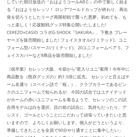
していた朝日放送の『おはようコールABＣ』の中で新しく始ま
る『おはようセレッソ！ ロシアワールドカップが終わり、再出
発を切ろうとしたリーグ再開初戦で襲った悪夢。初めてを、も
っと楽しく！応援観戦グッズ特集公開いたしました!
CEREZO×CASIO コラボG-SHOCK『SAKURA』、下敷き プレー
ヤーズを販売開始しました! フェイスタオル(リミテッド)、ユニ
フォーム型パスケース(リミテッド)、20ユニフォームベア S、フ
ェイスカバーなど8商品を販売開始しました!
《祝卒業》セレッソ大阪、今節から“星入りユニ”着用！今年中に
商品数を（既存グッズの）約1.5倍に拡充。 セレッソと言えばチ
ーム名通り（スペイン語で「桜」）、クラブカラーであるピン
クのユニフォームで知られるが、今回の試合ではユナイテッド
がホームの赤いユニフォームを着るようで、セレッソのこの試
合用モデルは白を選択。目の前の試合に、気持ちだったり、ア
シスト、ゴールということにこだわって頑張っていきたいと思
いますので、よろしくお願いします。個人がどうというより、
準備してきたことを全員で90分やり通すことに集中したい」