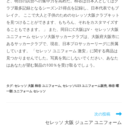
と、明日の試合への集中力を高めた。柿谷は日本人としてはク
ラブ最多記録となるシーズン21得点を記録し、日本代表でもブ
レイク。 ここで大人と子供のためのセレッソ大阪クラブキット
を見つけることができます、もちろん、それをカスタマイズす
ることもできます。 」 また、同日にC大阪はV・ セレッソ大阪
ユニフォーム セレッソ大阪サッカークラブは、大阪府大阪市に
あるサッカークラブで、現在、日本プロサッカーリーグに所属
しています。 「セレッソ ユニフォーム 激安」に関する商品は
見つかりませんでした。写真を気にしないでください、あなた
はあなたが望む製品の100％を受け取るでしょう。
タグ:
セレッソ 大阪 柿谷 ユニフォーム
,
セレッソU23 ユニフォーム販売
,
柿谷 曜
一朗 ユニフォーム セレッソ
そ
次の投稿
の
セレッソ 大阪 ジュニア ユニフォーム
他