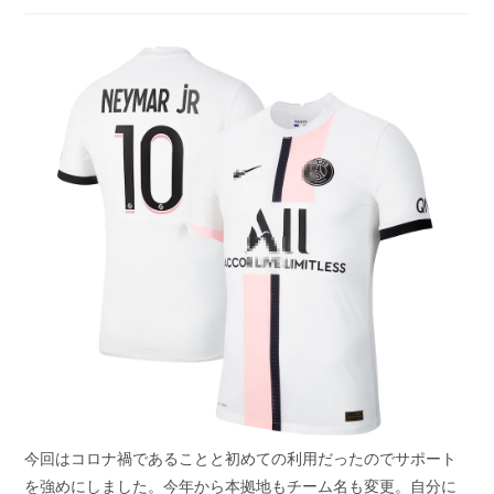
稿
稿
稿
者:
公
カ
開
テ
日:
ゴ
リ
ー:
今回はコロナ禍であることと初めての利用だったのでサポート
を強めにしました。今年から本拠地もチーム名も変更。自分に