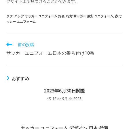
ブサイト上で見つけることができます。
タグ:
ロシア サッカー ユニフォーム 拒否
,
行方 サッカー 激安 ユニフォーム
,
赤 サ
ッカー ユニフォーム
そ
前の投稿
の
サッカーユニフォーム日本の番号付け10番
他
の
記
事
を
おすすめ
読
む
2023年6月30日閲覧
12 de 9月 de 2023
サッカー ユニフォーム デザイン 日本 代表