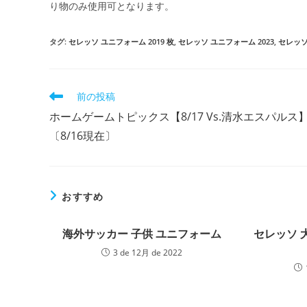
り物のみ使用可となります。
タグ:
セレッソ ユニフォーム 2019 枚
,
セレッソ ユニフォーム 2023
,
セレッソ
そ
前の投稿
の
ホームゲームトピックス【8/17 Vs.清水エスパルス
他
の
〔8/16現在〕
記
事
を
読
おすすめ
む
海外サッカー 子供 ユニフォーム
セレッソ 
3 de 12月 de 2022