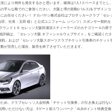
況により例外も発生するかと思います。確保は1人1スペースまでとし
の平らな靴でのご参加ください。大阪と堺の鼓動(パルス)をデザインコ
にお任せください！ ナカバヤシ株式会社はプロサッカークラブ「セレ
吉区、社長：玉田 稔）と公式ユニフォーム（パンツ）スポンサー契約を
 ラウンド１６ セレッソ大阪対浦項スティーラーズのカテゴリー４の席で
の他詳細は、「セレッソ大阪 オフィシャルウェブサイト」をご確認くださ
観戦」および「セレッソ大阪スポーツクラブチケット引換券のチケット
枚数が完売した場合、販売を終了させていただきます。
のため、クラブセレッソ入会特典「チケット引換券」の引き換えは行な
利用いただけない方は、Eゲート前スワンパーク「ALBポイント特典交換