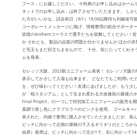
ブース」にお越しください。 ※特典のお申し込みはホーム
ネットでのお申し込み」は終了させていただきます。 しか
た方がいいかな。試合前日（9/1）18:00以降待ち列確保
コーポレートメッセージに掲げ、情報整理の総合サポーター
皆様のAnthemコーラスで選手たちを鼓舞してください
か それとも、製品の品質の問題か分かりませんが ほかの
ど毛玉もまだ目立ちませんので、 十分、役にたってくれそう
ムを発表。
セレッソ大阪、2023新ユニフォーム発表！ セレッソ大阪
表示してかざして入場も出来ます。 どなたでもご利用いた
を、ぜひ味わってください！友達にあげましたが、もう少し
が「桜スタジアム」として生まれ変わる大改修前の最後のホームゲ
Final Project」の一つして特別加工ユニフォームの
基調で差し色にクラブカラーのピンクを使用。 ゴールキー
表された。内緒で妻用に購入させていただきましたが、喜
ピッチに向かって左側の屋根の下入るギリギリのところから
由席）座席は、ピッチに向かって左が1で、右に向かって1