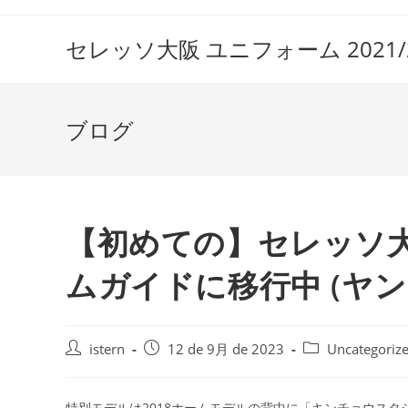
コ
ン
セレッソ大阪 ユニフォーム 2021/2
テ
ン
ツ
ブログ
へ
ス
キ
ッ
プ
【初めての】セレッソ
ムガイドに移行中 (ヤ
投
投
投
istern
12 de 9月 de 2023
Uncategoriz
稿
稿
稿
者:
公
カ
開
テ
特別モデルは2018ホームモデルの背中に「キンチョウス