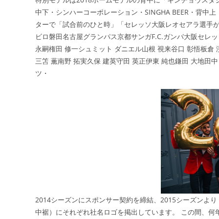
日:
ゴ
中下・シンハーコーポレーション・SINGHA BEER・背
リ
ターで「試合前のひと時」「セレッソ大阪レオセアラ選手が
ー:
ビロ磐田名古屋グランパス京都サンガF.C.ガンバ大阪セ
永嗣権田 修一シュミット ダニエル山根 視来谷口 彰悟板倉 滉
三笘 薫南野 拓実久保 建英守田 英正伊東 純也鎌田 大地田中
ツ・
2014シーズンにスポンサー契約を締結、2015シーズンより
中裾）にそれぞれ社名ロゴを掲出しています。 この間、何