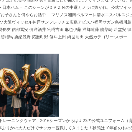
中上・日本ハム・ このシーンがＤＡＺＮの中継カメラに抜かれ、公式ツイッ
お子さんと何やらお話中． マリノス湘南ベルマーレ清水エスパルスジ
レッソ大阪ヴィッセル神戸サンフレッチェ広島アビスパ福岡サガン鳥栖川島
長友 佑都冨安 健洋酒井 宏樹吉田 麻也伊藤 洋輝遠藤 航柴崎 岳堂安 律
 碧相馬 勇紀浅野 拓磨町野 修斗上田 綺世前田 大然カテゴリー:スポー
トレーニングウェア、2016シーズンからはU-23の公式ユニフォーム（
年ぶりかの大人だけでサッカー観戦してきました！状態は10年前のもの